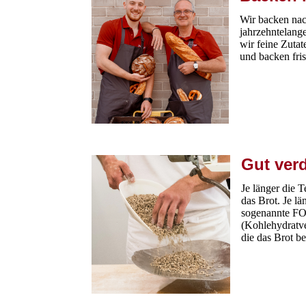
Wir backen nac
jahrzehntelang
wir feine Zuta
und backen fr
Gut ver
Je länger die T
das Brot. Je lä
sogenannte 
(Kohlehydratv
die das Brot 