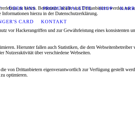
lebnis zu bieten. Bestimmte Inhalte von Drittanbietern werden nur ang
T
ÜBER UNS
PRODUKTPALETTE
SHOP
KARR
e Informationen hierzu in der Datenschutzerklärung.
NGER'S CARD
KONTAKT
utz vor Hackerangriffen und zur Gewährleistung eines konsistenten un
ieren. Hierunter fallen auch Statistiken, die dem Webseitenbetreiber v
r Nutzeraktivität über verschiedene Webseiten.
 die von Drittanbietern eigenverantwortlich zur Verfügung gestellt wer
 zu optimieren.